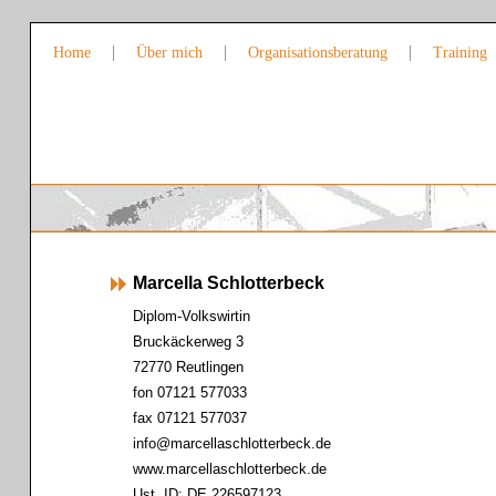
Home
Über mich
Organisationsberatung
Training
Marcella Schlotterbeck
Diplom-Volkswirtin
Bruckäckerweg 3
72770 Reutlingen
fon 07121 577033
fax 07121 577037
info@marcellaschlotterbeck.de
www.marcellaschlotterbeck.de
Ust. ID: DE 226597123